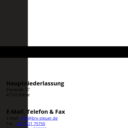
Hauptniederlassung
Flutstraße 37
47533 Kleve
E-Mail, Telefon & Fax
E-Mail:
info@brv-steuer.de
Tel.:
+49 2821 75750