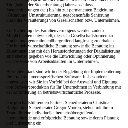
Tätigkeiten der Steuerberatung (Jahresabschluss,
Steuererklärungen etc.) bis hin zur permanenten Begleitung
(Gründung, Umstrukturierung, gegebenenfalls Sanierung
und/oder Veräußerung) von Gesellschaften bzw. Unternehmen.
Zur Sicherung des Familienvermögens werden zudem
Möglichkeiten entwickelt, dieses in Gesellschafts­formen zu
binden und generationenübergreifend langfristig zu erhalten.
Die betriebswirtschaftliche Beratung sowie die Beratung im
Zusammenhang mit den Heraus­forder­ungen der Digitalisierung
sind ebenso gegeben wie die Entwicklung oder Optimierung
der Prozesse von Arbeitsabläufen im Unternehmen.
Besonders stark sind wir in der Begleitung der Implementierung
Ihrer unternehmensspezifischen Software. Insbesondere
unterstützen wir Sie im Vorfeld bei der Auswahl und Eignung
von Softwareprodukten für Ihr Unternehmen in Verbindung mit
der Anforderung an betriebswirtschaftliche Prozesse.
Die geschäftsführenden Partner, Steuerberaterin Christina
Rüttger und Steuerberater Gregor Vooren, stehen mit ihrem
Team für eine individuelle, bereichsübergreifende,
querdenkende und erfolgreiche Beratung sowie deren Planung
und Umsetzung ein.