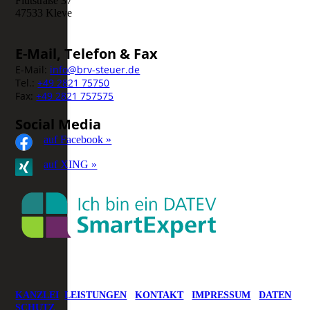
Flutstraße 37
47533 Kleve
E-Mail, Telefon & Fax
E-Mail:
info@brv-steuer.de
Tel.:
+49 2821 75750
Fax:
+49 2821 757575
Social Media
auf Facebook »
auf XING »
KANZLEI
LEISTUNGEN
KONTAKT
IMPRESSUM
DATEN
SCHUTZ